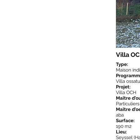
Villa O
Type:
Maison indi
Programm
Villa ossat
Projet:
Villa OCH
Maître d’o
Particuliers
Maître d’o
aba
Surface:
190 m2
Lieu:
Seyssel (H