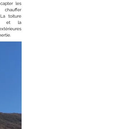
capter les
 chauffer
La toiture
que et la
térieures
ertie.