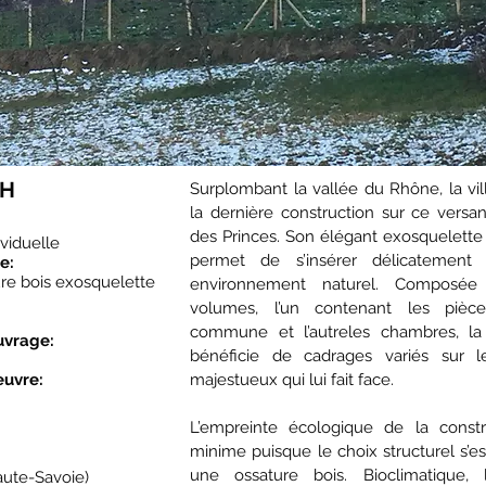
CH
Surplombant la vallée du Rhône, la vi
la dernière construction sur ce vers
des Princes. Son élégant exosquelette 
viduelle
permet de s’insérer délicatement
e:
ure bois exosquelette
environnement naturel. Composé
volumes, l’un contenant les pièc
commune et l’autreles chambres, la
uvrage:
bénéficie de cadrages variés sur 
euvre:
majestueux qui lui fait face.
L’empreinte écologique de la constr
minime puisque le choix structurel s’es
une ossature bois. Bioclimatique,
aute-Savoie)