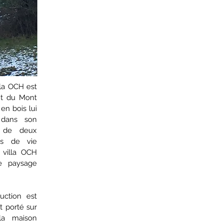
lla OCH est
ant du Mont
en bois lui
 dans son
e de deux
es de vie
 villa OCH
le paysage
uction est
t porté sur
 la maison