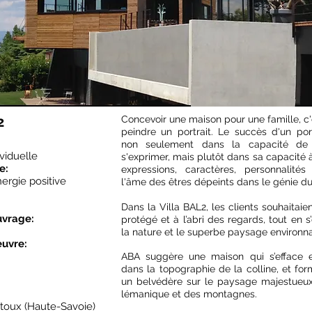
2
Concevoir une maison pour une famille, 
peindre un portrait. Le succès d'un port
non seulement dans la capacité de l
viduelle
s'exprimer, mais plutôt dans sa capacité 
e:
expressions, caractères, personnalit
ergie positive
l'âme des êtres dépeints dans le génie du 
Dans la Villa BAL2, les clients souhaitai
uvrage:
protégé et à l’abri des regards, tout en s
la nature et le superbe paysage environna
euvre:
ABA suggère une maison qui s’efface 
dans la topographie de la colline, et for
un belvédère sur le paysage majestueu
lémanique et des montagnes.
toux (Haute-Savoie)