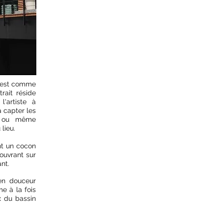
c'est comme
rait réside
'artiste à
à capter les
és ou même
lieu.
ent un cocon
’ouvrant sur
nt.
en douceur
me à la fois
x du bassin