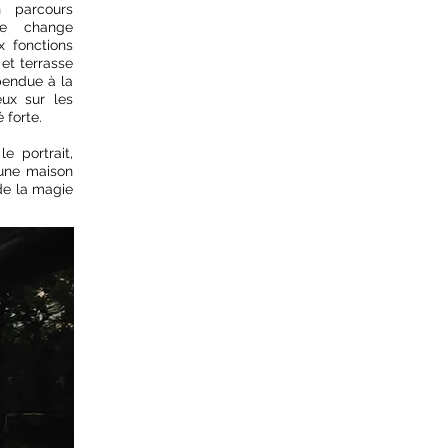
 parcours
ice change
x fonctions
et terrasse
pendue à la
eux sur les
 forte.
e portrait,
'une maison
de la magie